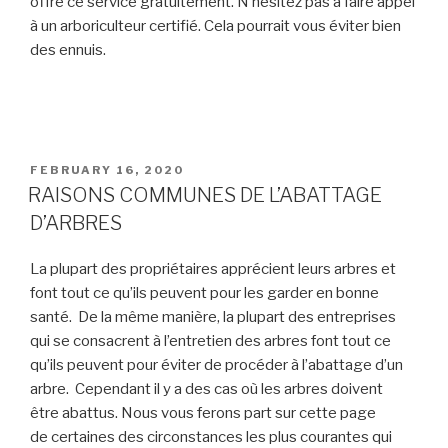
offre ce service gratuitement. N’hésitez pas à faire appel
à un arboriculteur certifié. Cela pourrait vous éviter bien
des ennuis.
POSTED
FEBRUARY 16, 2020
ON
RAISONS COMMUNES DE L’ABATTAGE
D’ARBRES
La plupart
des
propriétaires apprécient leurs arbres et
font tout ce qu’ils peuvent pour les garder en bonne
santé. De
la même manière,
la plupart des entreprises
qui
se consacre
nt
à
l’entretien des arbres font tout ce
qu’ils peuvent pour éviter de procéder à l’abattage d’un
arbre.
Cependan
t
il y a des cas où les arbres doivent
être
abattus
.
Nous vous ferons part sur cette page
de
certaines des circonstances les plus courantes qui