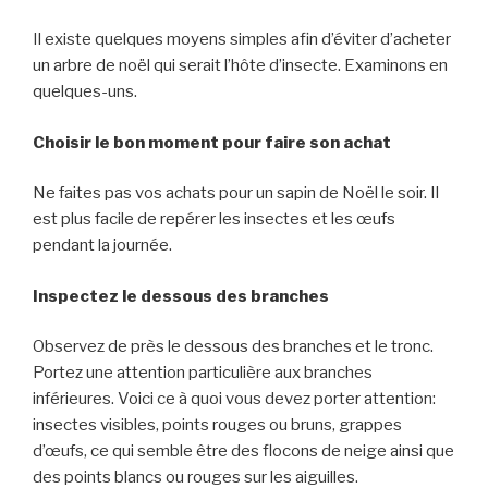
Il existe quelques moyens simples afin d’éviter d’acheter
un arbre de noël qui serait l’hôte d’insecte.
Examinons en
quelques-uns.
Choisir le bon moment pour faire son achat
Ne faites pas vos achats pour un sapin de Noël l
e soir
. Il
est plus facile de repérer les insectes et les œufs
pendant la journée.
Inspectez le dessous des branches
O
bservez de près le dessous des branches et le tronc.
Portez une attention particulière aux branches
inférieures. V
oici ce à quoi vous devez porter attention:
i
nsectes visibles
, p
oints rouges ou bruns
, g
rappes
d’œuf
s, c
e qui semble être des flocons de neige
ainsi que
des p
oints blancs ou rouges sur les aiguille
s.