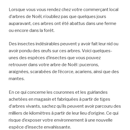
Lorsque vous vous rendez
chez
votre
commerçant
local
d’arbres de Noël, n’oubliez pas que quelques jours
auparavant, ces arbres
ont
été abattus dans une ferme
ou
encore dans la
forêt.
Des insectes
indésirables
peuvent
y
avoir fait leur nid ou
avoir pondu des œufs sur ces arbres. Voici quelques-
unes des espèces d’insectes que vous pouvez
r
etrouver
dans votre arbre de Noël
:
p
ucerons
,
a
raignées
,
s
carabées de l’écorce
, ac
ariens
, ainsi que des
m
antes
.
En ce qui concerne l
es couronnes et les guirlandes
achetées en magasin et fabriquées à partir de tiges
d’arbres vivants
, sachez qu’ils
peuvent
avoir
parcour
u
des
milliers de kilomètres à partir de leur lieu d’origine
. Ce
qui
risque d’
expos
er
votre
environnement
à une nouvelle
espèce d’insecte envahissante.