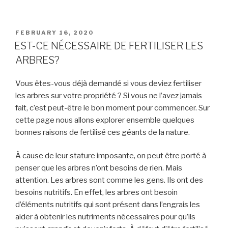
POSTED
FEBRUARY 16, 2020
ON
EST-CE NÉCESSAIRE DE FERTILISER LES
ARBRES?
Vous êtes-vous déjà demandé si vous deviez fertiliser
les arbres
sur
votre propriété ? Si vous n
e l’avez jamais
fait,
c’est peut-être l
e bon
moment
pour commencer. Sur
cette page nous allons explorer ensemble quelques
bonnes raisons de fertilisé ces géants de la nature.
À cause de leur stature imposante, on peut être porté à
penser que les arbres n’ont besoins de rien. Mais
attention.
Les arbres sont comme les gens
. Ils ont des
besoins nutritifs.
En effet, l
es arbres ont besoin
d’éléments nutritifs
qui sont présent
dans
l’engrais les
aide
r
à obtenir les nutriments nécessaires pour qu’ils