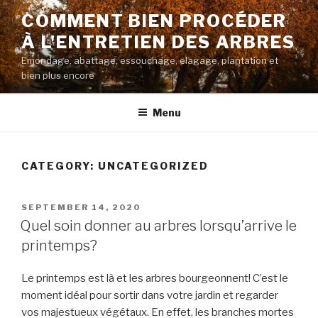
Skip
COMMENT BIEN PROCÉDER
to
À L'ENTRETIEN DES ARBRES
content
Emondage, abattage, essouchage, elagage, plantation et
bien plus encore
Menu
CATEGORY:
UNCATEGORIZED
POSTED
SEPTEMBER 14, 2020
ON
Quel soin donner au arbres lorsqu’arrive le
printemps?
Le printemps est là et les arbres bourgeonnent! C’est le
moment idéal pour sortir dans votre jardin et regarder
vos majestueux végétaux. En effet, les branches mortes