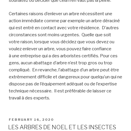
souhaitez
ou
décider que cela n’en vaut pas la peine.
Certaines raisons d’enlever un arbre nécessitent une
action immédiate comme
par exemple
un arbre déraciné
qui
est entré en contact avec votre résidence.
D’autres
circonstances sont moins
urgentes
. Quelle que soit
votre raison, lorsque vous décidez que vous devez ou
voulez enlever un arbre, vous pouvez faire confiance
à
une entreprise qui a des arboristes certifiés
.
Pour
ces
gens,
aucun
abattage
d’arbre n’est trop gros ou trop
compliqué. En revanche, l’abattage d’un arbre peut être
extrêmement difficile et dangereux pour quelqu’un qui ne
dispose pas de l’équipement adéquat ou de l’expertise
technique nécessaire. Il est préférable de laisser
ce
travail à des experts
.
POSTED
FEBRUARY 16, 2020
ON
LES ARBRES DE NOEL ET LES INSECTES