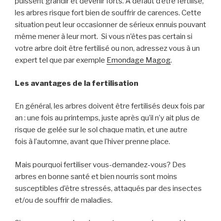
puissent grandir et devenir forts
. À défaut d’être fertilisé,
les arbres risque fort bien de souffrir de carence
s
. Cette
situation peut
leur
occasionner de sérieux ennuis pouvant
même mener à leur mort.
Si vous n’êtes pas certain si
votre arbre doit être fertilisé ou non, adressez vous à un
expert tel que par exemple
Emondage Magog
.
Les avantages de la fertilisation
En général, les arbres doivent être fertilisés deux fois par
an : une fois
au printemps
, juste après qu’il n’y ait plus de
risque de gelée sur le sol chaque matin, et une autre
fois
à l’automne
, avant
que l’hiver prenne place.
Mais pourquoi fertiliser vous-demandez-vous?
Des
arbres en bonne santé et bien nourris sont moins
susceptibles d’être stressés, attaqués par des insectes
et/ou de souffrir de maladies.